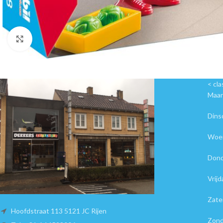
Click to enlarge
< cl
Maa
Din
Woe
Don
Vri
Zat
Hoofdstraat 113 5121 JC Rijen
Zon