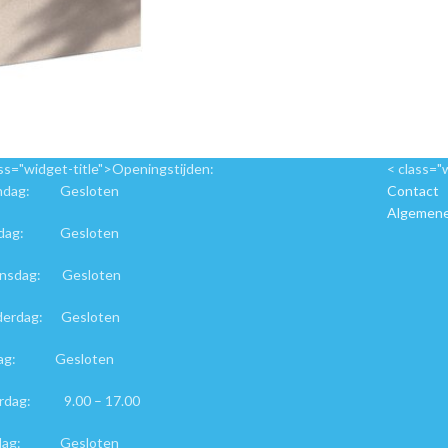
ass="widget-title">Openingstijden:
< class="
ndag: Gesloten
Contact
Algemene
sdag: Gesloten
nsdag: Gesloten
derdag: Gesloten
jdag: Gesloten
erdag: 9.00 – 17.00
dag: Gesloten