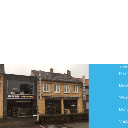
< cl
Maa
Din
Woe
Don
Vri