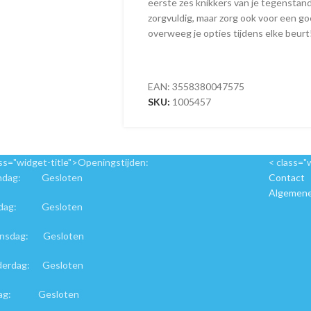
eerste zes knikkers van je tegenstand
zorgvuldig, maar zorg ook voor een g
overweeg je opties tijdens elke beurt
EAN:
3558380047575
SKU:
1005457
ass="widget-title">Openingstijden:
< class="
ndag: Gesloten
Contact
Algemene
sdag: Gesloten
nsdag: Gesloten
derdag: Gesloten
jdag: Gesloten