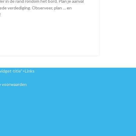
er in de rand rondom het bord. Plan je aanval
oede verdediging. Observeer, plan … en
!
widget-title">Links
 voorwaarden