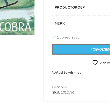
PRODUCTGROEP
MERK
1 op voorraad
TOEVOEGEN
Aan ve
Add to wishlist
EAN:
N/A
SKU:
1012761