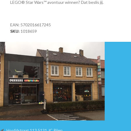
LEGO® Star Wars™ avontuur winnen? Dat beslis jij.
EAN:
5702016617245
SKU:
1018659
Hoofdstraat 113 5121 JC Rijen