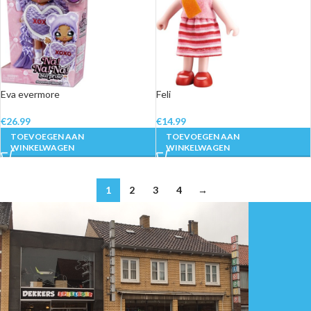
Eva evermore
Feli
€
26.99
€
14.99
TOEVOEGEN AAN
TOEVOEGEN AAN
WINKELWAGEN
WINKELWAGEN
1
2
3
4
→